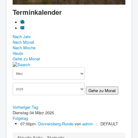
Know-How
Terminkalender
Impressum
Downloads
Nach Jahr
Nach Monat
Nach Woche
Heute
Gehe zu Monat
Gehe zu Monat
Vorheriger Tag
Dienstag 04 März 2025
Folgetag
07:00pm
Donnersberg-Runde
von
admin
:: DEFAULT
Aktuelle Seite:
Startseite