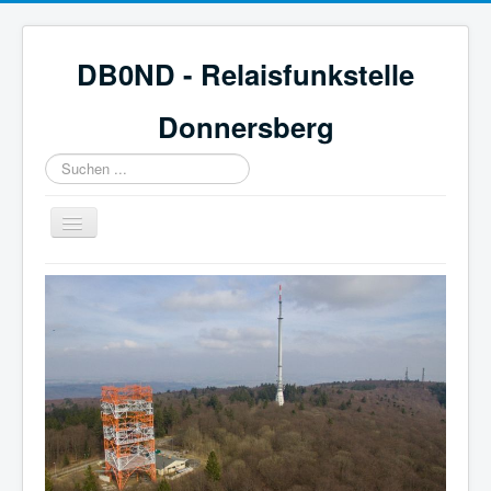
DB0ND - Relaisfunkstelle
Donnersberg
Suchen
...
Navigation
an/aus
Start
Aktuelles
Webcam & Wetter
Galerie
Mitglied werden
Historie