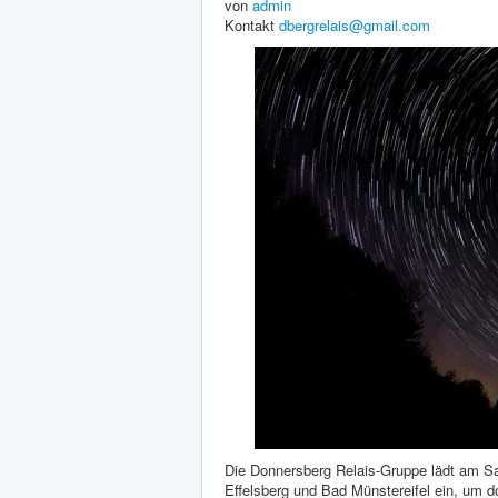
von
admin
Kontakt
dbergrelais@gmail.com
Die Donnersberg Relais-Gruppe lädt am Sam
Effelsberg und Bad Münstereifel ein, um d