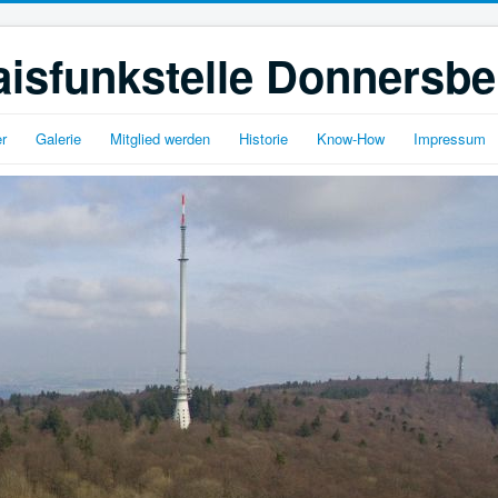
isfunkstelle Donnersbe
r
Galerie
Mitglied werden
Historie
Know-How
Impressum