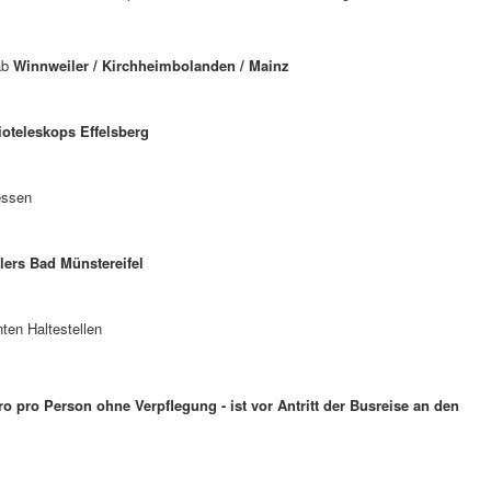
ab
Winnweiler / Kirchheimbolanden / Mainz
oteleskops Effelsberg
essen
lers Bad Münstereifel
ten Haltestellen
ro pro Person ohne Verpflegung - ist vor Antritt der Busreise an den