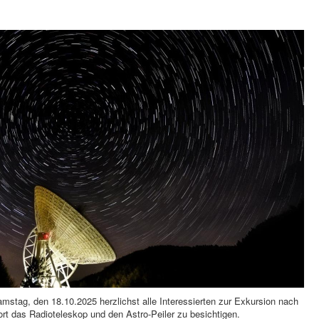
stag, den 18.10.2025 herzlichst alle Interessierten zur Exkursion nach
ort das Radioteleskop und den Astro-Peiler zu besichtigen.