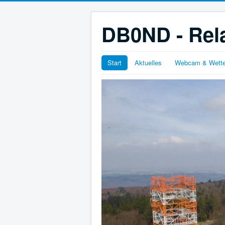
DB0ND - Rela
Start
Aktuelles
Webcam & Wette