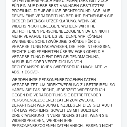
DATEN WIDERSPRUCH EINZULEGEN; DIES GILT AUCH
FÜR EIN AUF DIESE BESTIMMUNGEN GESTÜTZTES
PROFILING. DIE JEWEILIGE RECHTSGRUNDLAGE, AUF
DENEN EINE VERARBEITUNG BERUHT, ENTNEHMEN SIE
DIESER DATENSCHUTZERKLÄRUNG. WENN SIE
WIDERSPRUCH EINLEGEN, WERDEN WIR IHRE
BETROFFENEN PERSONENBEZOGENEN DATEN NICHT
MEHR VERARBEITEN, ES SEI DENN, WIR KÖNNEN
ZWINGENDE SCHUTZWÜRDIGE GRÜNDE FÜR DIE
VERARBEITUNG NACHWEISEN, DIE IHRE INTERESSEN,
RECHTE UND FREIHEITEN ÜBERWIEGEN ODER DIE
VERARBEITUNG DIENT DER GELTENDMACHUNG,
AUSÜBUNG ODER VERTEIDIGUNG VON
RECHTSANSPRÜCHEN (WIDERSPRUCH NACH ART. 21
ABS. 1 DSGVO).
WERDEN IHRE PERSONENBEZOGENEN DATEN
VERARBEITET, UM DIREKTWERBUNG ZU BETREIBEN, SO
HABEN SIE DAS RECHT, JEDERZEIT WIDERSPRUCH
GEGEN DIE VERARBEITUNG SIE BETREFFENDER
PERSONENBEZOGENER DATEN ZUM ZWECKE
DERARTIGER WERBUNG EINZULEGEN; DIES GILT AUCH
FÜR DAS PROFILING, SOWEIT ES MIT SOLCHER
DIREKTWERBUNG IN VERBINDUNG STEHT. WENN SIE
WIDERSPRECHEN, WERDEN IHRE
PERSONENBEZOGENEN DATEN ANSCHLIESSEND NICHT