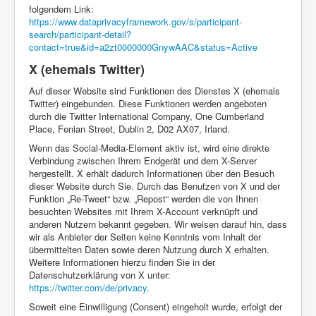
folgendem Link:
https://www.dataprivacyframework.gov/s/participant-
search/participant-detail?
contact=true&id=a2zt0000000GnywAAC&status=Active
X (ehemals Twitter)
Auf dieser Website sind Funktionen des Dienstes X (ehemals
Twitter) eingebunden. Diese Funktionen werden angeboten
durch die Twitter International Company, One Cumberland
Place, Fenian Street, Dublin 2, D02 AX07, Irland.
Wenn das Social-Media-Element aktiv ist, wird eine direkte
Verbindung zwischen Ihrem Endgerät und dem X-Server
hergestellt. X erhält dadurch Informationen über den Besuch
dieser Website durch Sie. Durch das Benutzen von X und der
Funktion „Re-Tweet“ bzw. „Repost“ werden die von Ihnen
besuchten Websites mit Ihrem X-Account verknüpft und
anderen Nutzern bekannt gegeben. Wir weisen darauf hin, dass
wir als Anbieter der Seiten keine Kenntnis vom Inhalt der
übermittelten Daten sowie deren Nutzung durch X erhalten.
Weitere Informationen hierzu finden Sie in der
Datenschutzerklärung von X unter:
https://twitter.com/de/privacy
.
Soweit eine Einwilligung (Consent) eingeholt wurde, erfolgt der