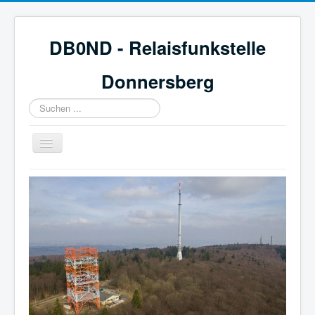
DB0ND - Relaisfunkstelle
Donnersberg
Suchen
...
Navigation
an/aus
Start
Aktuelles
Webcam & Wetter
Galerie
Mitglied werden
Historie