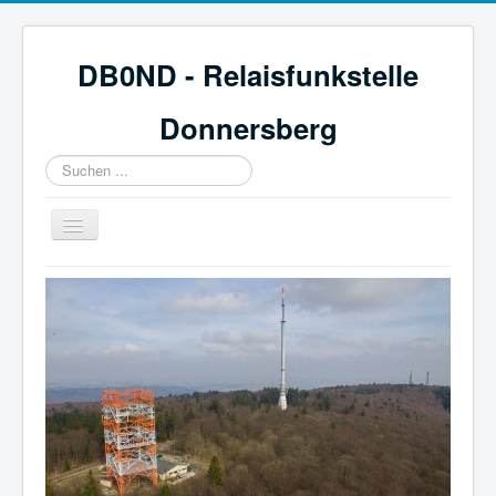
DB0ND - Relaisfunkstelle
Donnersberg
Suchen
...
Navigation
an/aus
Start
Aktuelles
Webcam & Wetter
Galerie
Mitglied werden
Historie