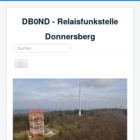
DB0ND - Relaisfunkstelle
Donnersberg
Suchen
...
Navigation
an/aus
Start
Aktuelles
Webcam & Wetter
Galerie
Mitglied werden
Historie