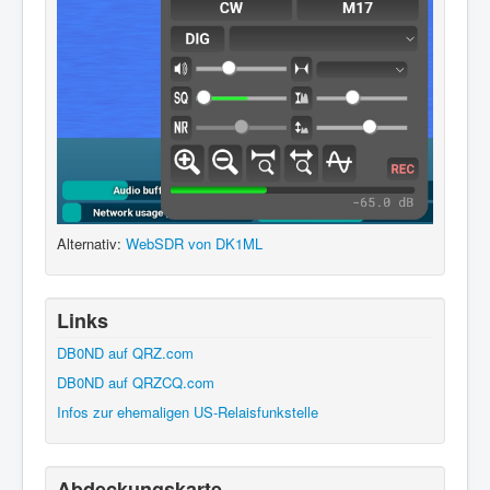
Alternativ:
WebSDR von DK1ML
Links
DB0ND auf QRZ.com
DB0ND auf QRZCQ.com
Infos zur ehemaligen US-Relaisfunkstelle
Abdeckungskarte