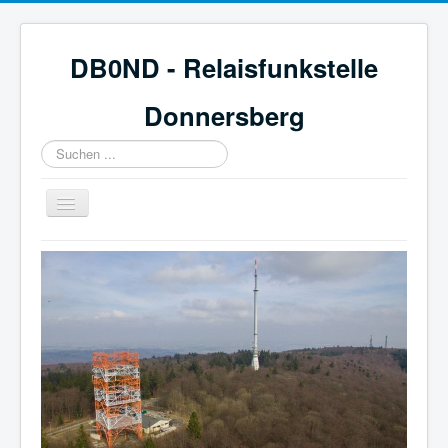
DB0ND - Relaisfunkstelle
Donnersberg
Suchen
...
Navigation
an/aus
Start
Aktuelles
Webcam & Wetter
Galerie
Mitglied werden
Historie