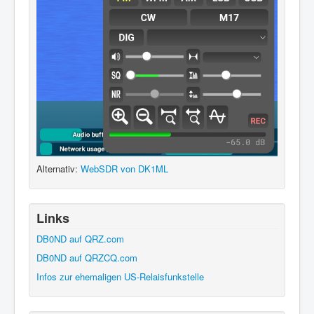
Alternativ:
WebSDR von DK1ML
Links
DB0ND auf QRZ.com
DB0ND auf QRZCQ.com
Infos zur ehemaligen US-Relaisfunkstelle