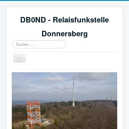
DB0ND - Relaisfunkstelle
Donnersberg
Suchen
...
Navigation
an/aus
Start
Aktuelles
Webcam & Wetter
Galerie
Mitglied werden
Historie