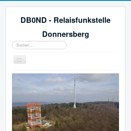
DB0ND - Relaisfunkstelle
Donnersberg
Suchen
...
Navigation
an/aus
Start
Aktuelles
Webcam & Wetter
Galerie
Mitglied werden
Historie