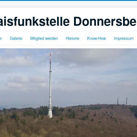
isfunkstelle Donnersbe
r
Galerie
Mitglied werden
Historie
Know-How
Impressum