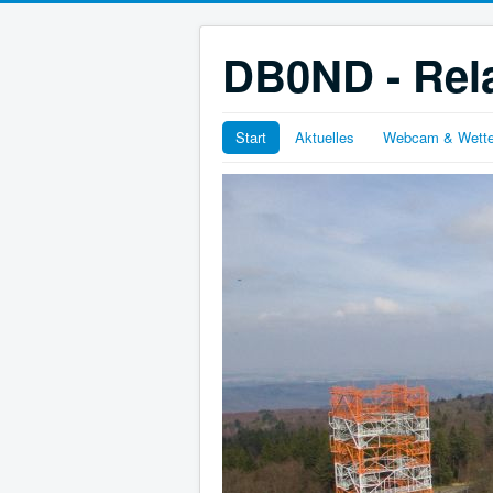
DB0ND - Rela
Start
Aktuelles
Webcam & Wette