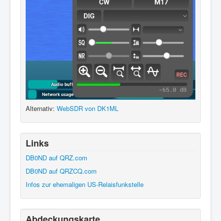
Alternativ:
WebSDR von DK1ML
Links
DB0ND auf QRZ.com
DB0ND auf QRZCQ.com
Infos zur ehemaligen US-Relaisfunkstelle
Abdeckungskarte