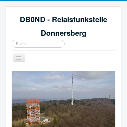
DB0ND - Relaisfunkstelle
Donnersberg
Suchen
...
Navigation
an/aus
Start
Aktuelles
Webcam & Wetter
Galerie
Mitglied werden
Historie