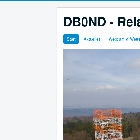
DB0ND - Rela
Start
Aktuelles
Webcam & Wette