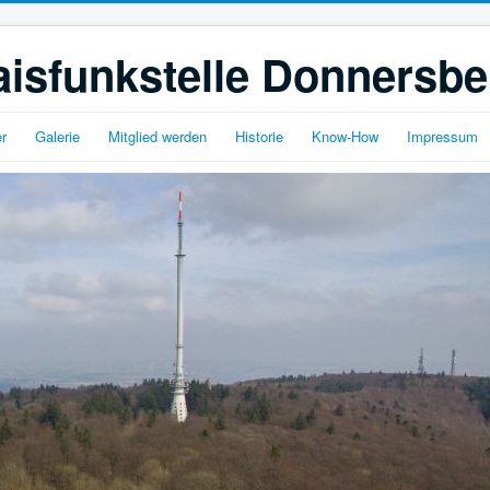
isfunkstelle Donnersbe
r
Galerie
Mitglied werden
Historie
Know-How
Impressum